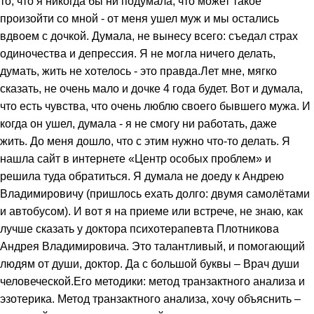
то, что я никогда бы ни подумала, что может такое
произойти со мной - от меня ушел муж и мы остались
вдвоем с дочкой. Думала, не вынесу всего: съедал страх
одиночества и депрессия. Я не могла ничего делать,
думать, жить не хотелось - это правда.Лет мне, мягко
сказать, не очень мало и дочке 4 года будет. Вот и думала,
что есть чувства, что очень люблю своего бывшего мужа. И
когда он ушел, думала - я не смогу ни работать, даже
жить. До меня дошло, что с этим нужно что-то делать. Я
нашла сайт в интернете «Центр особых проблем» и
решила туда обратиться. Я думала не доеду к Андрею
Владимировичу (пришлось ехать долго: двумя самолётами
и автобусом). И вот я на приеме или встрече, не знаю, как
лучше сказать у доктора психотерапевта Плотникова
Андрея Владимировича. Это талантливый, и помогающий
людям от души, доктор. Да с большой буквы – Врач души
человеческой.Его методики: метод транзактного анализа и
эзотерика. Метод транзактного анализа, хочу объяснить –