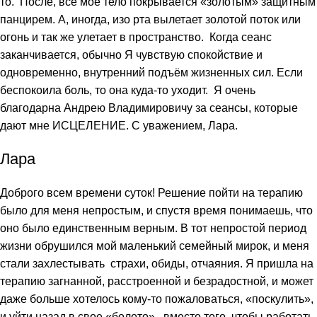
то. После, все мое тело покрывается «золотым» защитным
панцирем. А, иногда, изо рта вылетает золотой поток или
огонь и так же улетает в пространство. Когда сеанс
заканчивается, обычно Я чувствую спокойствие и
одновременно, внутренний подъём жизненных сил. Если
беспокоила боль, то она куда-то уходит. Я очень
благодарна Андрею Владимировичу за сеансы, которые
дают мне ИСЦЕЛЕНИЕ. С уважением, Лара.
Лара
Доброго всем времени суток! Решение пойти на терапию
было для меня непростым, и спустя время понимаешь, что
оно было единственным верным. В тот непростой период
жизни обрушился мой маленький семейный мирок, и меня
стали захлестывать страхи, обиды, отчаяния. Я пришла на
терапию загнанной, расстроенной и безрадостной, и может
даже больше хотелось кому-то пожаловаться, «поскулить»,
и уйти назад в свое «болото», вместо того, чтобы работать