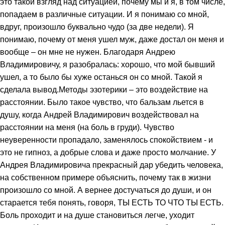
это такой взгляд над ситуацией, почему мы и я, в том числе,
попадаем в различные ситуации. И я понимаю со мной,
вдруг, произошло буквально чудо (за две недели). Я
понимаю, почему от меня ушел муж, даже достал он меня и
вообще – он мне не нужен. Благодаря Андрею
Владимировичу, я разобралась: хорошо, что мой бывший
ушел, а то было бы хуже останься он со мной. Такой я
сделала вывод.Методы эзотерики – это воздействие на
расстоянии. Было такое чувство, что бальзам льется в
душу, когда Андрей Владимирович воздействовал на
расстоянии на меня (на боль в груди). Чувство
неуверенности пропадало, заменялось спокойствием - и
это не гипноз, а добрые слова и даже просто молчание. У
Андрея Владимировича прекрасный дар убедить человека,
на собственном примере объяснить, почему так в жизни
произошло со мной. А вернее достучаться до души, и он
старается тебя понять, говоря, ТЫ ЕСТЬ ТО ЧТО ТЫ ЕСТЬ.
Боль проходит и на душе становиться легче, уходит