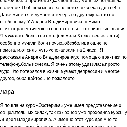
спокойной. В проблемах(как поняла..у меня их нет)нашла
полезное. В общем много хорошего я извлекла для себя.
Даже живется и думается теперь по другому, как то по
особенному. У Андрея Владимировича помимо
психотерапевтического опыта есть и эзотерические знания.
Я мучилась болью на ноге (сломала 3 плюсневые кости),
особенно мучили боли ночью.,обезболивающие не
помогали,от силы чуть успокаивали на 2 часа.. Я
рассказала Андрею Владимировичу,с помощью практики по
телефону,боль исчезла. Я очень этому удивилась,просто
чудо! Кто потерялся в жизни,мучают депрессии и многое
другое, обращайтесь не пожалеете!
Лара
Я пошла на курс «Эзотерика» уже имея представление о
её целительных силах, так как ранее уже проходила курсы у
Андрея Владимировича. А именно этот курс дал мне то
ощущение спокойствия и тихой радости, которого я так