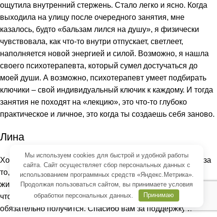
ощутила внутренний стержень. Стало легко и ясно. Когда
выходила на улицу после очередного занятия, мне
казалось, будто «бальзам лился на душу», я физически
чувствовала, как что-то внутри отпускает, светлеет,
наполняется новой энергией и силой. Возможно, я нашла
своего психотерапевта, который сумел достучаться до
моей души. А возможно, психотерапевт умеет подбирать
ключики – свой индивидуальный ключик к каждому. И тогда
занятия не походят на «лекцию», это что-то глубоко
практическое и личное, это когда ты создаешь себя заново.
Лина
Мы используем cookies для быстрой и удобной работы
Хочу сказать большое спасибо Андрею Владимировичу за
сайта. Сайт осуществляет сбор персональных данных с
то, что с его помощью у меня вновь появилось желание
использованием программных средств «Яндекс.Метрика».
жить и радоваться жизни, я смогла поверить в себя и в то,
Продолжая пользоваться сайтом, вы принимаете
условия
обработки персональных данных
.
Принимаю
что если ты по-настоящему чего-то хочешь, у тебя
обязательно получится. Спасибо вам за поддержку и