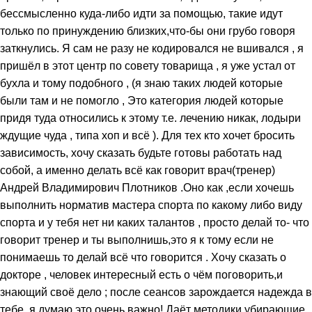
бессмысленно куда-либо идти за помощью, такие идут
только по принуждению близких,что-бы они грубо говоря
заткнулись. Я сам не разу не кодировался не вшивался , я
пришёл в этот центр по совету товарища , я уже устал от
бухла и тому подобного , (я знаю таких людей которые
были там и не помогло , Это категория людей которые
придя туда относились к этому т.е. лечению никак, лодыри
ждущие чуда , типа хоп и всё ). Для тех кто хочет бросить
зависимость, хочу сказать будьте готовы работать над
собой, а именно делать всё как говорит врач(тренер)
Андрей Владимирович Плотников .Оно как ,если хочешь
выполнить норматив мастера спорта по какому либо виду
спорта и у тебя нет ни каких талантов , просто делай то- что
говорит тренер и ты выполнишь,это я к тому если не
понимаешь то делай всё что говорится . Хочу сказать о
докторе , человек интересный есть о чём поговорить,и
знающий своё дело ; после сеансов зарождается надежда в
тебе ,я думаю это очень важно! Даёт методики убирающие