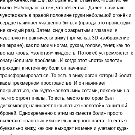
напряженно. Мысли, которые есть, отметаю, чтобы их не
было. Наблюдаю за тем, что «Я-есть». Далее, начинаю
чувствовать в правой половине груди небольшой огонёк и
сердце начинает учащенно биться (правда это происходит
не каждый раз). Затем, сидя с закрытыми глазами, я
чувствую и практически вижу (прямо как 3D изображение
на экране), как по моим ногам, рукам, голове, течет, как по
венам кровь, «золотая» жидкость. Поток её устремляется к
очагу боли или проблемы. И когда этот «поток золота»
приходит к источнику боли он начинает
трансформироваться. То есть я вижу орган который болит
как в трехмерном пространстве. И он начинает
покрываться, как будто «золотыми» сотами, похожими на
те, что строят пчелы. То есть, место в котором был
дискомфорт, начинает покрываться «золотой» защитной
броней. Одновременно с этим из «места боли» просто
вылетают «занозы» или «иглы» черного цвета. То есть я
буквально вижу, как они выходят из меня и улетают куда-