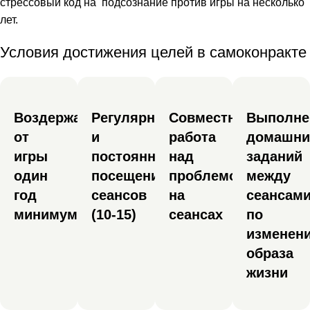
стрессовый код на подсознание против игры на несколько
лет.
Условия достижения целей
в самоконракте
Воздержание
Регулярное
Совместная
Выполне
от
и
работа
домашни
игры
постоянное
над
заданий
один
посещение
проблемой
между
год
сеансов
на
сеансам
минимум
(10-15)
сеансах
по
изменен
образа
жизни