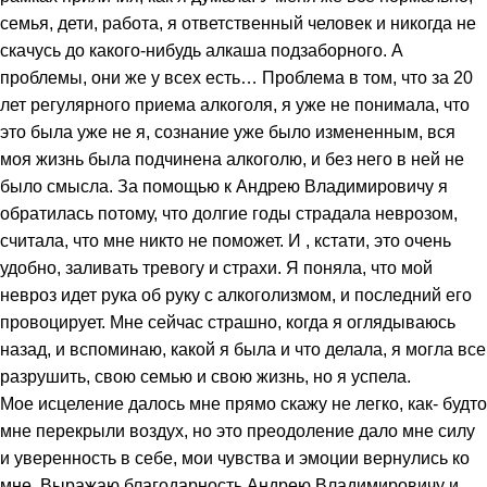
семья, дети, работа, я ответственный человек и никогда не
скачусь до какого-нибудь алкаша подзаборного. А
проблемы, они же у всех есть… Проблема в том, что за 20
лет регулярного приема алкоголя, я уже не понимала, что
это была уже не я, сознание уже было измененным, вся
моя жизнь была подчинена алкоголю, и без него в ней не
было смысла. За помощью к Андрею Владимировичу я
обратилась потому, что долгие годы страдала неврозом,
считала, что мне никто не поможет. И , кстати, это очень
удобно, заливать тревогу и страхи. Я поняла, что мой
невроз идет рука об руку с алкоголизмом, и последний его
провоцирует. Мне сейчас страшно, когда я оглядываюсь
назад, и вспоминаю, какой я была и что делала, я могла все
разрушить, свою семью и свою жизнь, но я успела.
Мое исцеление далось мне прямо скажу не легко, как- будто
мне перекрыли воздух, но это преодоление дало мне силу
и уверенность в себе, мои чувства и эмоции вернулись ко
мне. Выражаю благодарность Андрею Владимировичу и