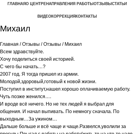
ГЛАВНАЯ
О ЦЕНТРЕ
НАПРАВЛЕНИЯ РАБОТЫ
ОТЗЫВЫ
СТАТЬИ
ВИДЕОКОРРЕКЦИЯ
КОНТАКТЫ
Михаил
Главная
/
Отзывы
/
Отзывы
/
Михаил
Всем здравствуйте.
Хочу поделиться своей историей.
С чего бы начать…?
2007 год. Я тогда пришел из армии.
Молодой,здоровый,готовый к новой жизни.
Поступил в институт,нашел хорошо оплачиваемую работу.
Чуть позже женился….
И вроде всё ничего. Но не тех людей я выбрал для
общения. И начал выпивать. По немногу сначала. По
выходным…За ужином…
Дальше больше и всё чаще и чаще.Развелся,уволили за
прогулы.Прыгал с работы на работу(жить-то на что-то надо